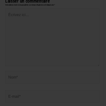
Laisser un commentaire
Votre adresse e-mail ne sera pas publiée.
Les champs obligatoires sont indiqués avec
*
Écrivez
ici…
Nom*
E-
mail*