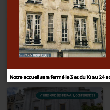
L’hôtel Salé bientôt dénaturé par un bâtiment
contemporain ?
Construit entre 1656 et 1658 par Jean
Boullier de Bourges, l’exceptionnel hôtel
Aubert de Fontenay ou « hôtel Salé », qui
abrite le musée Picasso, doit
prochainement
EN SAVOIR +
Notre accueil sera fermé le 3 et du 10 au 24 a
VISITES GUIDÉES DE PARIS, CONFÉRENCES