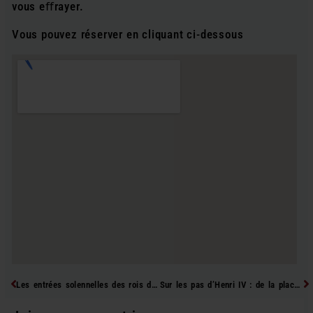
vous e
ﬀ
rayer.
Vous pouvez réserver en cliquant ci-dessous
Précédent
Su
Les entrées solennelles des rois de France dans Paris
Sur les pas d’Henri IV : de la place des Vosges à l’hôtel de Sens