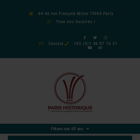
44-46 rue François Miron 75004 Paris
Tous nos horaires !
F
Y
T
T
I
a
o
w
r
n
c
u
i
i
s
Contact
+33 (0)1 48 87 74 31
e
t
t
p
t
b
u
t
a
a
o
b
e
d
g
o
e
r
v
r
k
i
a
-
s
m
f
o
r
Fêtons nos 60 ans