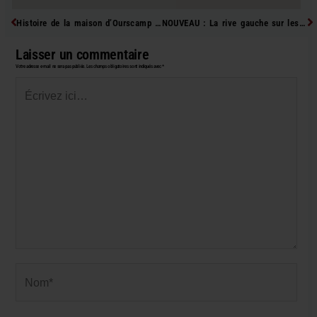
Précédent
Su
Histoire de la maison d’Ourscamp et de l’îlot 16
NOUVEAU : La rive gauche sur les traces de la muraille de Philippe Auguste
Laisser un commentaire
Votre adresse e-mail ne sera pas publiée.
Les champs obligatoires sont indiqués avec
*
Écrivez
ici…
Nom*