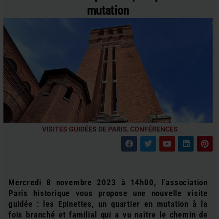
mutation
VISITES GUIDÉES DE PARIS, CONFÉRENCES
F
T
Y
L
P
a
w
o
i
i
c
i
u
n
n
e
t
t
k
t
b
t
u
e
e
o
e
b
d
r
Mercredi 8 novembre 2023 à 14h00, l’association
o
r
e
i
e
Paris historique vous propose une nouvelle visite
k
n
s
t
guidée : les Epinettes, un quartier en mutation à la
fois branché et familial qui a vu naître le chemin de