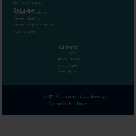
Mentions légales
S'engager
Adhérer et soutenir
Devenir bénévole
Participer aux activités
Faire un don
Contacts
Contact
Espace Presse
Evénements
Newsletters
© 2021 - Paris historique - Tous droits réservés
Fait avec
à Paris, France.